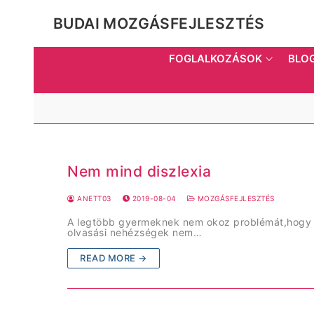
Skip
to
BUDAI MOZGÁSFEJLESZTÉS
content
FOGLALKOZÁSOK
BLOG
Nem mind diszlexia
ANETT03
2019-08-04
MOZGÁSFEJLESZTÉS
A legtöbb gyermeknek nem okoz problémát,hogy me
olvasási nehézségek nem…
READ MORE →