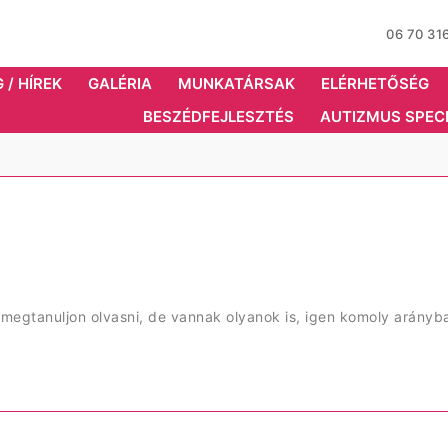
06 70 3
 / HÍREK
GALÉRIA
MUNKATÁRSAK
ELÉRHETŐSÉG
BESZÉDFEJLESZTÉS
AUTIZMUS SPECI
gtanuljon olvasni, de vannak olyanok is, igen komoly arányba